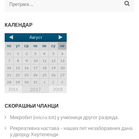
КАЛЕНДАР
Август
по
ут
ср
че
пе
су
не
31
1
2
3
4
5
6
7
8
9
10
11
12
13
14
15
16
17
18
19
20
21
22
23
24
25
26
27
28
29
30
31
1
2
3
2017
2016
2018
СКОРАШЊИ ЧЛАНЦИ
Микробит (micro:bit) у учионици другог разреда
Рекреативна настава – наших пет незаборавних дана
у дворцу Хертеленди