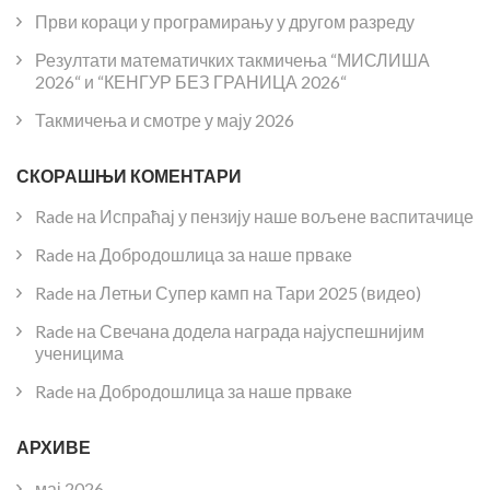
Први кораци у програмирању у другом разреду
Резултати математичких такмичења “МИСЛИША
2026“ и “КЕНГУР БЕЗ ГРАНИЦА 2026“
Такмичења и смотре у мају 2026
СКОРАШЊИ КОМЕНТАРИ
Rade
на
Испраћај у пензију наше вољене васпитачице
Rade
на
Добродошлица за наше прваке
Rade
на
Летњи Супер камп на Тари 2025 (видео)
Rade
на
Свечана додела награда најуспешнијим
ученицима
Rade
на
Добродошлица за наше прваке
АРХИВЕ
мај 2026