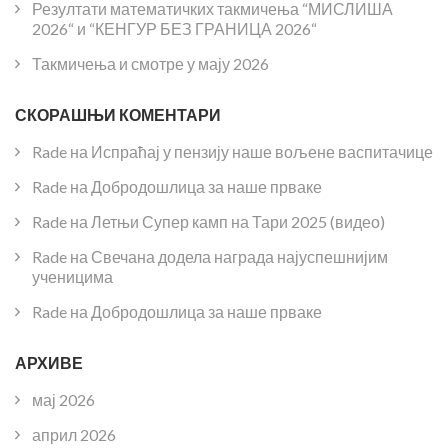
Резултати математичких такмичења “МИСЛИША
2026“ и “КЕНГУР БЕЗ ГРАНИЦА 2026“
Такмичења и смотре у мају 2026
СКОРАШЊИ КОМЕНТАРИ
Rade
на
Испраћај у пензију наше вољене васпитачице
Rade
на
Добродошлица за наше прваке
Rade
на
Летњи Супер камп на Тари 2025 (видео)
Rade
на
Свечана додела награда најуспешнијим
ученицима
Rade
на
Добродошлица за наше прваке
АРХИВЕ
мај 2026
април 2026