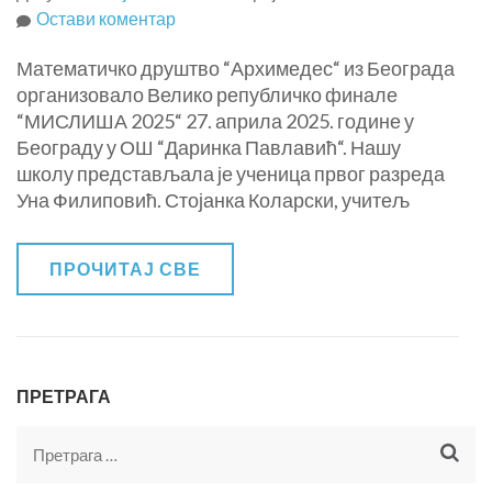
на
Остави коментар
Велико
Математичко друштво “Архимедес“ из Београда
републичко
организовало Велико републичко финале
финале
“МИСЛИША 2025“ 27. априла 2025. године у
“МИСЛИША
Београду у ОШ “Даринка Павлавић“. Нашу
2025“
школу представљала је ученица првог разреда
Уна Филиповић. Стојанка Коларски, учитељ
ПРОЧИТАЈ СВЕ
ПРЕТРАГА