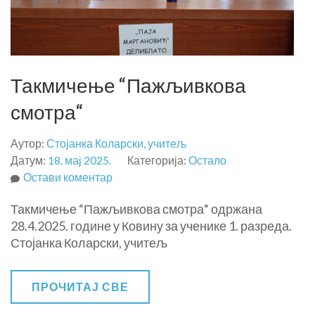
Такмичење “Пажљивкова
смотра“
Аутор:
Стојанка Коларски, учитељ
Датум:
18. мај 2025.
Категорија:
Остало
на
Остави коментар
Такмичење
Такмичење “Пажљивкова смотра“ одржана
“Пажљивкова
28.4.2025. године у Ковину за ученике 1. разреда.
смотра“
Стојанка Коларски, учитељ
ПРОЧИТАЈ СВЕ