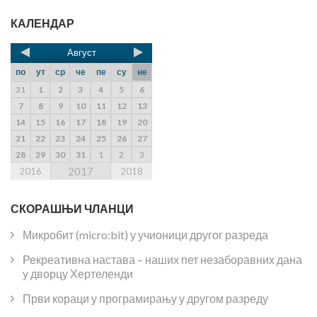
КАЛЕНДАР
Август
по
ут
ср
че
пе
су
не
31
1
2
3
4
5
6
7
8
9
10
11
12
13
14
15
16
17
18
19
20
21
22
23
24
25
26
27
28
29
30
31
1
2
3
2017
2016
2018
СКОРАШЊИ ЧЛАНЦИ
Микробит (micro:bit) у учионици другог разреда
Рекреативна настава – наших пет незаборавних дана
у дворцу Хертеленди
Први кораци у програмирању у другом разреду