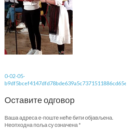
0-02-05-
b9df5bcef4147dfd78bde639a5c7371511886cd65e25
Оставите одговор
Ваша адреса е-поште неће бити објављена.
Неопходна поља су означена
*