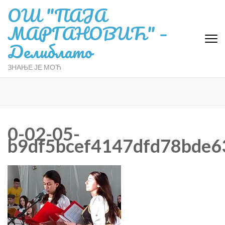
ОШ "ПАЈА
МАРГАНОВИЋ" –
Делиблато
ЗНАЊЕ ЈЕ МОЋ
0-02-05-
b9df5bcef4147dfd78bde