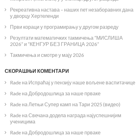
Рекреативна настава – наших пет незаборавних дана
у дворцу Хертеленди
Први кораци у програмирању у другом разреду
Резултати математичких такмичења “МИСЛИША
2026“ и “КЕНГУР БЕЗ ГРАНИЦА 2026“
Такмичења и смотре у мају 2026
СКОРАШЊИ КОМЕНТАРИ
Rade
на
Испраћај у пензију наше вољене васпитачице
Rade
на
Добродошлица за наше прваке
Rade
на
Летњи Супер камп на Тари 2025 (видео)
Rade
на
Свечана додела награда најуспешнијим
ученицима
Rade
на
Добродошлица за наше прваке