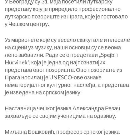
У Београду су 31. маја посетили луткарску
представу коју је приредило професионално
луткарско позориште из Прага, које је гостовало
у Чешком центру.
Уз марионете које су весело скакутале и плесале
на сцени уз музику, наши основци су се веома
лепо забавили. Ради се о представи „Spejbl i
Hurvinek“, која је једна од најпознатијих
представа овог позоришта. Ово позориште из
Прага носилац је UNESCO-ове ознаке
нематеријалног културног наслеђа, а представа
је изведена на српском језику.
Наставница чешког језика Александра Резач
захваљује се својим ученицима на одазиву.
Миљана Бошковић, професор српског језика