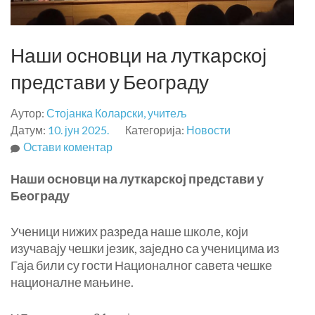
Наши основци на луткарској
представи у Београду
Аутор:
Стојанка Коларски, учитељ
Датум:
10. јун 2025.
Категорија:
Новости
на
Остави коментар
Наши
Наши основци на луткарској представи у
основци
Београду
на
луткарској
Ученици нижих разреда наше школе, који
представи
изучавају чешки језик, заједно са ученицима из
у
Гаја били су гости Националног савета чешке
Београду
националне мањине.