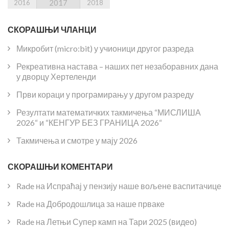
2017
2016
2018
СКОРАШЊИ ЧЛАНЦИ
Микробит (micro:bit) у учионици другог разреда
Рекреативна настава – наших пет незаборавних дана
у дворцу Хертеленди
Први кораци у програмирању у другом разреду
Резултати математичких такмичења “МИСЛИША
2026“ и “КЕНГУР БЕЗ ГРАНИЦА 2026“
Такмичења и смотре у мају 2026
СКОРАШЊИ КОМЕНТАРИ
Rade
на
Испраћај у пензију наше вољене васпитачице
Rade
на
Добродошлица за наше прваке
Rade
на
Летњи Супер камп на Тари 2025 (видео)