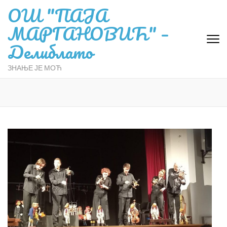
ОШ "ПАЈА
МАРГАНОВИЋ" –
Делиблато
ЗНАЊЕ ЈЕ МОЋ