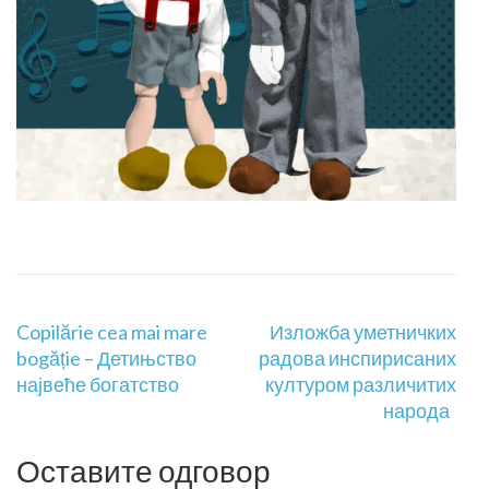
Copilărie cea mai mare
Изложба уметничких
bogăție – Детињство
радова инспирисаних
највеће богатство
културом различитих
народа
Оставите одговор