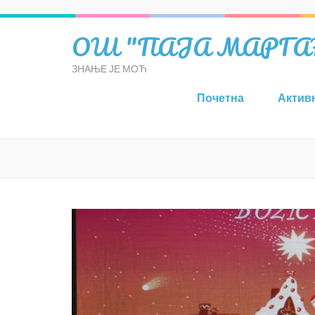
ОШ "ПАЈА МАРГАН
ЗНАЊЕ ЈЕ МОЋ
Почетна
Актив