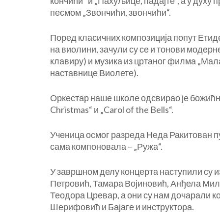
кончићи“ и „Пахуљице, падајте“, а у духу
песмом „Звончићи, звончићи“.
Поред класичних композиција попут Етиде
на виолини, зачули су се и тонови модер
клавиру) и музика из цртаног филма „Мал
наставнице Виолете).
Оркестар наше школе одсвирао је божићне 
Christmas“ и „Carol of the Bells“.
Ученица осмог разреда Неда Ракитован пу
сама компоновала – „Ружа“.
У завршном делу концерта наступили су и
Петровић, Тамара Војиновић, Анђела Мил
Теодора Цревар, а они су нам дочарали к
Шерифовић и Бајаге и инструктора.