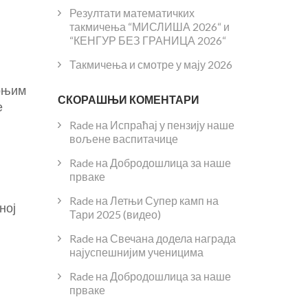
Резултати математичких
такмичења “МИСЛИША 2026“ и
“КЕНГУР БЕЗ ГРАНИЦА 2026“
Такмичења и смотре у мају 2026
ерњим
СКОРАШЊИ КОМЕНТАРИ
е
Rade
на
Испраћај у пензију наше
вољене васпитачице
Rade
на
Добродошлица за наше
прваке
Rade
на
Летњи Супер камп на
ној
Тари 2025 (видео)
Rade
на
Свечана додела награда
најуспешнијим ученицима
Rade
на
Добродошлица за наше
прваке