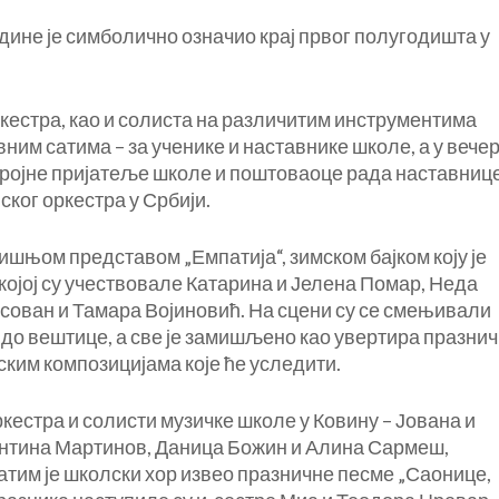
ине је симболично означио крај првог полугодишта у
ркестра, као и солиста на различитим инструментима
вним сатима – за ученике и наставнике школе, а у веч
бројне пријатеље школе и поштоваоце рада наставниц
ког оркестра у Србији.
шњом представом „Емпатија“, зимском бајком коју је
којој су учествовале Катарина и Јелена Помар, Неда
сован и Тамара Војиновић. На сцени су се смењивали
 до вештице, а све је замишљено као увертира празнич
ким композицијама које ће уследити.
кестра и солисти музичке школе у Ковину – Јована и
ентина Мартинов, Даница Божин и Алина Сармеш,
Затим је школски хор извео празничне песме „Саонице,