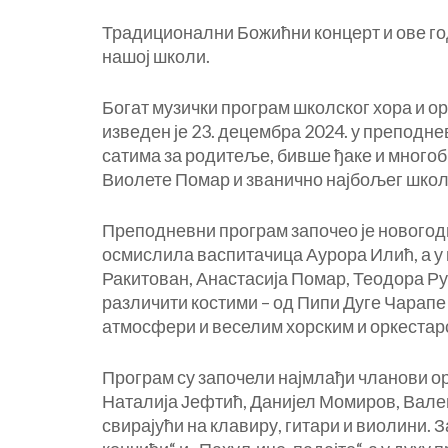
СА
Традиционални Божићни концерт и ове год
БОЖИЋНОГ
нашој школи.
КОНЦЕРТА
У
Богат музички програм школског хора и о
НАШОЈ
изведен је 23. децембра 2024. у преподне
ШКОЛИ
сатима за родитеље, бивше ђаке и много
Виолете Помар и званично најбољег школс
Преподневни програм започео је новогоди
осмислила васпитачица Аурора Илић, а у 
Ракитован, Анастасија Помар, Теодора Ру
различити костими – од Пипи Дуге Чарапе
атмосфери и веселим хорским и оркестарс
Програм су започели најмлађи чланови ор
Наталија Јефтић, Данијел Момиров, Вал
свирајући на клавиру, гитари и виолини. 