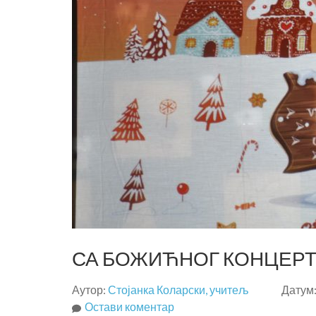
СА БОЖИЋНОГ КОНЦЕРТ
Аутор:
Стојанка Коларски, учитељ
Датум
на
Остави коментар