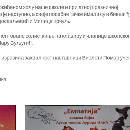
 окићеном холу наше школе и пријатној празничној
је наступио, а своје посебне тачке имали су и бивши 
досављевић и Милица Крчуљ.
алентоване солисткиње на клавиру и чланице школског
Лару Буљугић.
 и изразила захвалност наставници Виолети Помар уче
ика