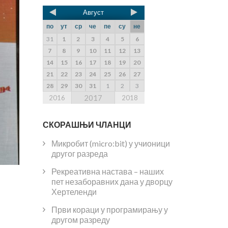
Август
по
ут
ср
че
пе
су
не
31
1
2
3
4
5
6
7
8
9
10
11
12
13
14
15
16
17
18
19
20
21
22
23
24
25
26
27
28
29
30
31
1
2
3
2017
2016
2018
СКОРАШЊИ ЧЛАНЦИ
Микробит (micro:bit) у учионици
другог разреда
Рекреативна настава – наших
пет незаборавних дана у дворцу
Хертеленди
Први кораци у програмирању у
другом разреду