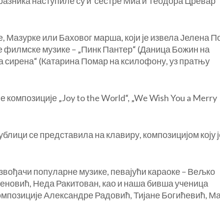
 празника наступиле су и сестре Миа и Теодора Цревар
, Мазурке или Баховог марша, који је извела Јелена 
не филмске музике – „Пинк Пантер“ (Даница Божин на
а сирена“ (Катарина Помар на ксилофону, уз пратњу
композиције „Joy to the World“, „We Wish You a Merry
блици се представила на клавиру, композицијом коју ј
звођачи популарне музике, певајући караоке – Вељко
еновић, Неда Ракитован, као и наша бивша ученица
омпозиције Александре Радовић, Тијане Богићевић, М