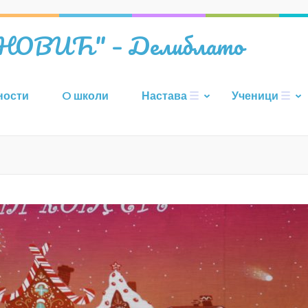
ОВИЋ" – Делиблато
ности
O школи
Настава
Ученици