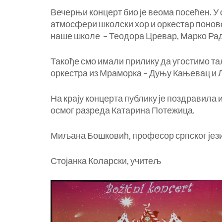
Вечерњи концерт био је веома посећен. У
атмосфери школски хор и оркестар поново 
наше школе – Теодора Цревар, Марко Ра
Такође смо имали прилику да угостимо т
оркестра из Мраморка – Дуњу Кањевац и 
На крају концерта публику је поздравила
осмог разреда Катарина Потежица.
Миљана Бошковић, професор српског јез
Стојанка Коларски, учитељ