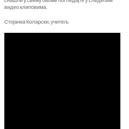
снашли у свему овоме погледајте у следећим
видео клиповима.
Стојанка Коларски, учитељ