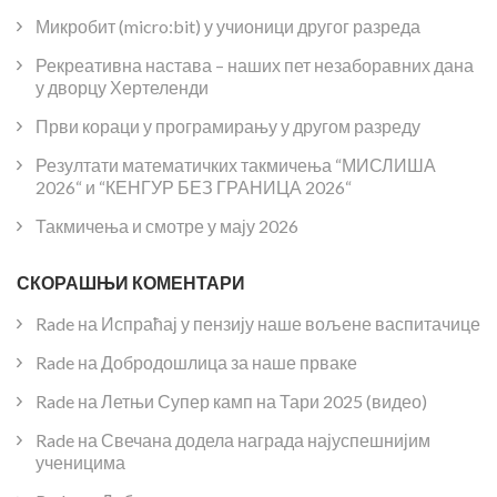
Микробит (micro:bit) у учионици другог разреда
Рекреативна настава – наших пет незаборавних дана
у дворцу Хертеленди
Први кораци у програмирању у другом разреду
Резултати математичких такмичења “МИСЛИША
2026“ и “КЕНГУР БЕЗ ГРАНИЦА 2026“
Такмичења и смотре у мају 2026
СКОРАШЊИ КОМЕНТАРИ
Rade
на
Испраћај у пензију наше вољене васпитачице
Rade
на
Добродошлица за наше прваке
Rade
на
Летњи Супер камп на Тари 2025 (видео)
Rade
на
Свечана додела награда најуспешнијим
ученицима