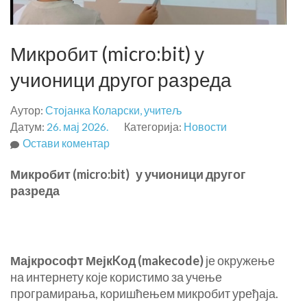
Микробит (micro:bit) у
учионици другог разреда
Аутор:
Стојанка Коларски, учитељ
Датум:
26. мај 2026.
Категорија:
Новости
на
Остави коментар
Микробит
Микробит
(
micro:bit)
у учионици другог
(micro:bit)
разреда
у
учионици
другог
разреда
Мајкрософт МејкKод (
makecode)
је окружење
на интернету које користимо за учење
програмирања, коришћењем микробит уређаја.