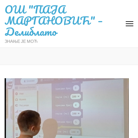
ОШ "ПАЈА
МАРГАНОВИЋ" –
Делиблато
ЗНАЊЕ ЈЕ МОЋ