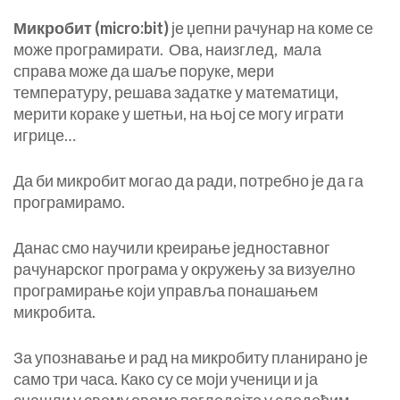
Микробит (
micro:bit)
је џепни рачунар на коме се
може програмирати. Ова, наизглед, мала
справа може да шаље поруке, мери
температуру, решава задатке у математици,
мерити кораке у шетњи, на њој се могу играти
игрице…
Да би микробит могао да ради, потребно је да га
програмирамо.
Данас смо научили креирање једноставног
рачунарског програма у окружењу за визуелно
програмирање који управља понашањем
микробита.
За упознавање и рад на микробиту планирано је
само три часа. Како су се моји ученици и ја